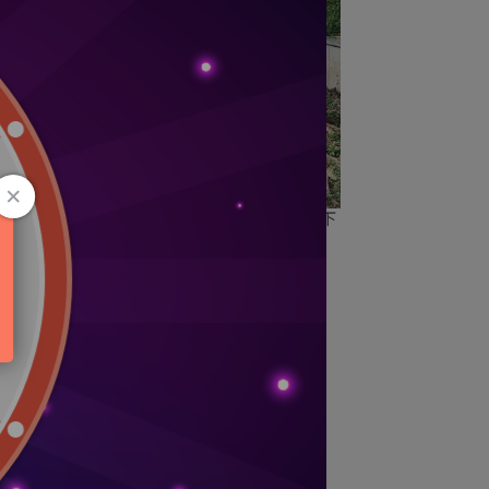
禮盒組
VG 透氣彈性臂套-此為贈品區請勿下
單-尺寸請在訂單備註欄位告知
已銷售：13
NT$9,999