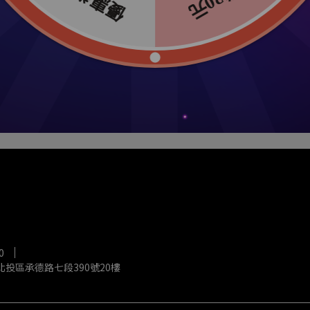
VG 透氣彈性腿套、臂套組
已銷售：8
NT$350
NT$690
0
投區承德路七段390號20樓