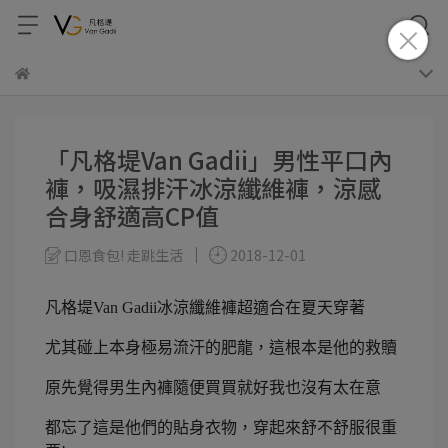
「凡格堤Van Gadii」男性平口內
褲，吸濕排汗冰涼纖維褲，涼感
合身舒適高CP值
口恩食包! 走跳生活
2018-12-01
凡格堤Van Gadii冰涼纖維褲超適合在夏天穿著
尤其碰上本身極易流汗的肥龍，這根本是他的救贖
原先覺得男生內褲隨便買買就好我也沒有太在意
都忘了這是他們的貼身衣物，穿起來舒不舒服很重