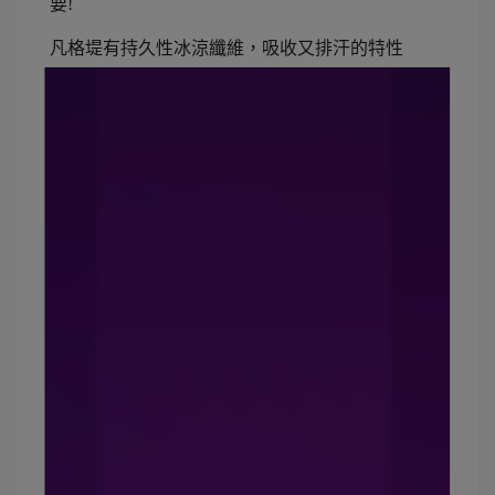
要!
凡格堤有持久性冰涼纖維，吸收又排汗的特性
而且在網路擁有好口碑，那當然要快給肥龍試試看
阿
凡格堤冰涼纖維褲有黑、灰、藍、紅四色
尺寸範圍從M-2XL，就是說從50公斤到90公斤以上
都能穿