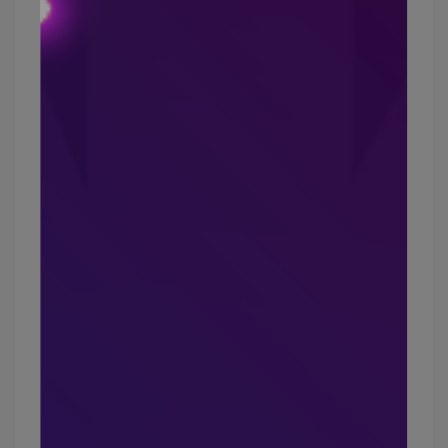
有不適感
舒適涼爽吸濕快乾，汗腺再發達穿去運動也不怕!
褲管合身不緊繃也不會往上捲，長度比一般市售平
口褲長些