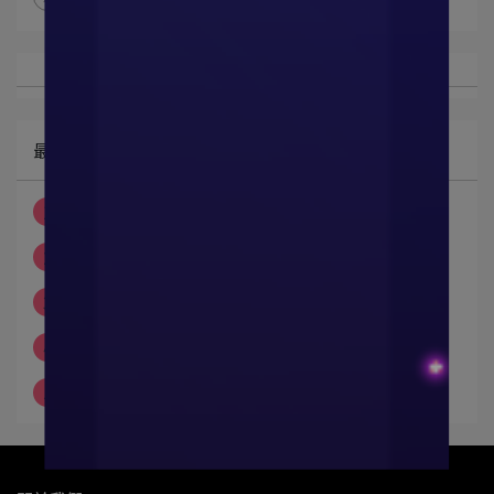
最新文章
1
｜穿搭｜Van Gadii凡格堤｜冰涼纖⋯
2
服貼無痕超舒服！Van Gadii 凡格⋯
3
∥穿搭∥Van Gadii凡格堤 有存在⋯
4
「凡格堤Van Gadii」男性平口內褲⋯
5
【穿搭】隨時感受涼爽舒適的男性夏日內著