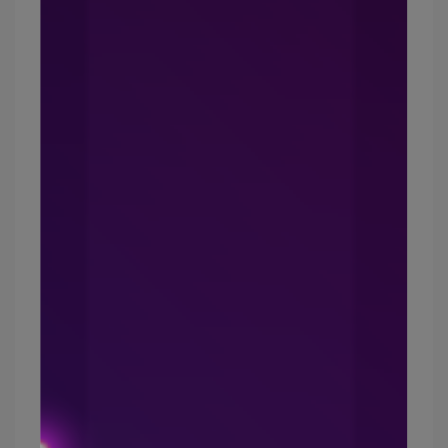
奈米技術複合礦石纖維與一般棉質內褲相較之下，
摸起來觸感較為柔軟
彈性褲頭鬆緊適中不會勒肉，縫線部份也很平整沒
有磨擦感
像肥龍上班時幾乎都動來動去跟我們待在辦公室完
全不同
所以他需要親膚又透氣的平口內褲，可整天穿著沒