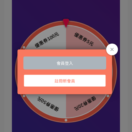
凡格堤冰涼纖維褲的剪裁設計，就是穿起來合身但
看起來不會緊身
所以喜歡只穿著內褲在家巄溜臉的男子，就也蠻適
合穿這款平口內褲
這件平口內褲與之前我所買的材質很不一樣，光是
摸就涼涼又軟軟
輕薄透氣舒適在夏天穿了就像沒穿般清爽，肥龍這
愛挑內褲人穿完覺得很滿意
而且雖然材質不同，但清洗一樣丟洗衣機，簡單輕
鬆!
官方網站