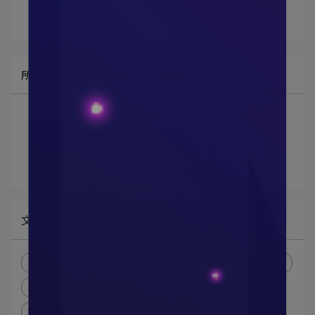
所有文章主題
藝人網紅推薦
最新消息
部落客推薦
文章分類
男性內褲
Dustin
穿搭
SMILEY 瘋狂麥莉
部落格
Look！有鹿克
口恩食包! 走跳生活
跟著艾波拍到天涯海角