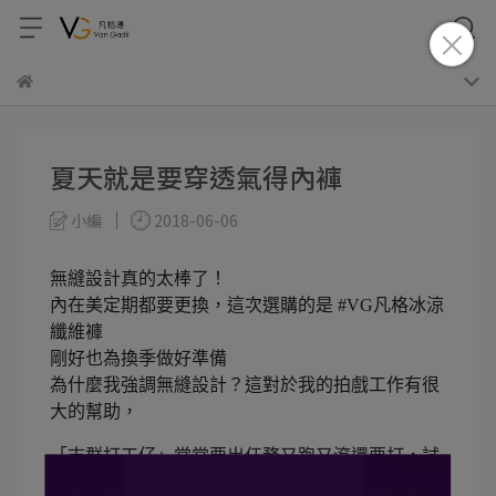
夏天就是要穿透氣得內褲
小編
2018-06-06
無縫設計真的太棒了！
內在美定期都要更換，這次選購的是 #VG凡格冰涼
纖維褲
剛好也為換季做好準備
為什麼我強調無縫設計？這對於我的拍戲工作有很
大的幫助，
「志群打工仔」常常要出任務又跑又滾還要打，試
過了、再繁複的動作都不會卡卡的