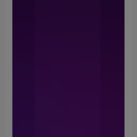
大量出汗之後，它又有強大的吸濕排汗材質，完全
不擔心會悶熱，還能除臭又抗菌，
真的太適合我了啊！！一次訂12件，寄到家裡時我
媽還嚇了一跳
沒辦法啊好穿就一次全換了是不是～
還有啊，它100%MIT穿起來更安心喲！
#凡格堤 #冰涼纖維褲
李睿紳臉書