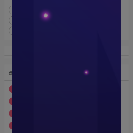
VG
凡格堤
邵翔
男性內褲
冰涼纖維褲
透氣內褲
同居人
內褲
性感
Luke
內褲短版
alex
最新文章
1
內褲真的很重要，對自己好一點!
2
跟著Luke穿上透氣的內褲
3
短版更潮-男性時尚內褲
4
透心涼的男性內褲