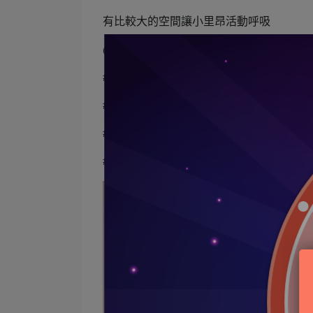
有比較大的空間讓小里昂活動呼吸
@vangadii
#VG
#凡格堤
#男性內褲
#好穿的四角褲